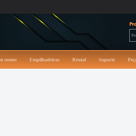
Pr
Pesq
m somos
Empilhadeiras
Rental
Suporte
Peç