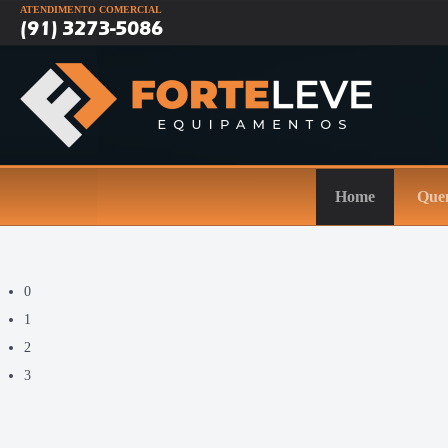
ATENDIMENTO COMERCIAL
(91) 3273-5086
Home
Que
0
1
2
3