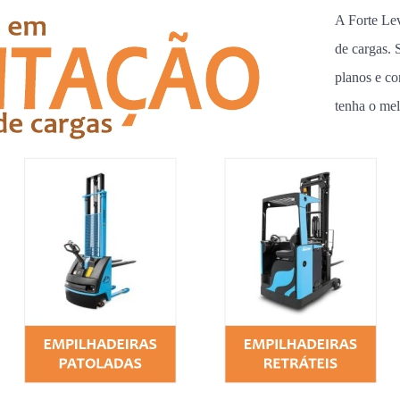
A Forte Le
de cargas.
planos e co
tenha o me